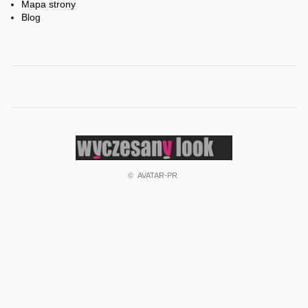
Mapa strony
Blog
'praca
fryzjerzy'
'praca
dla
fryzjerów'
'praca
w
©
AVATAR-PR
salonach
fryzjerskich'
salon
glamour
wystrój
wnętrze
'myjnia
fryzjerska'
'myjnie