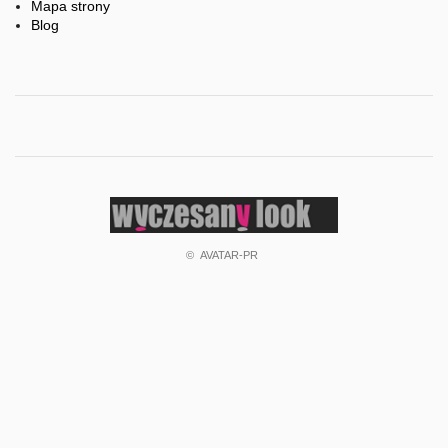
Mapa strony
Blog
'praca
fryzjerzy'
'praca
dla
fryzjerów'
'praca
w
©
AVATAR-PR
salonach
fryzjerskich'
salon
glamour
wystrój
wnętrze
'myjnia
fryzjerska'
'myjnie