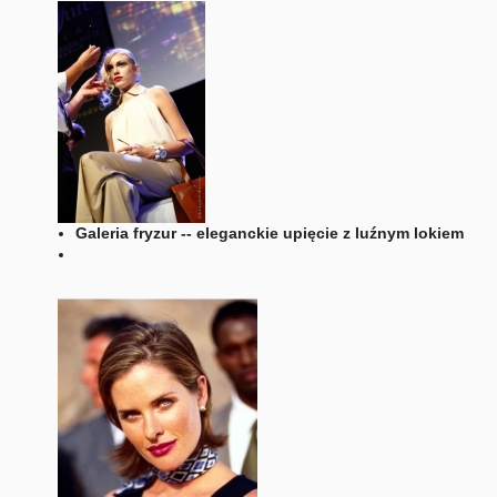
Galeria fryzur -- eleganckie upięcie z luźnym lokiem