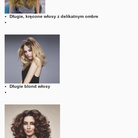
Długie, kręcone włosy z delikatnym ombre
Długie blond włosy