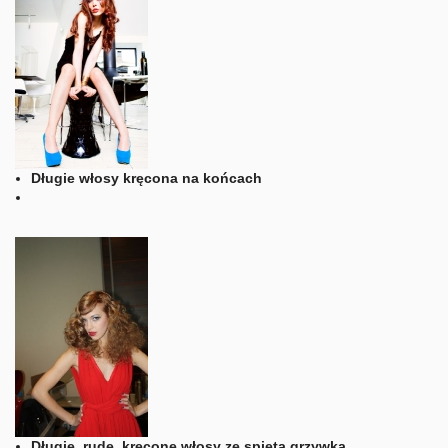
Długie włosy kręcona na końcach
Długie, rude, kręcone włosy ze spiętą grzywką