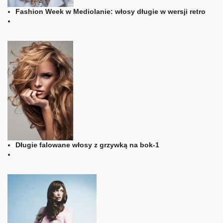
Fashion Week w Mediolanie: włosy długie w wersji retro
Długie falowane włosy z grzywką na bok-1