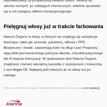
odpowiedzialny za przedłużoną trwałość koloru. Idealny do
włosów suchych, po zabiegach chemicznych, świetnie sprawdza
się w roli zastępcy silikonu kondycjonującego.
Pielęgnuj włosy już w trakcie farbowania
Naturia Organic to farby, w których nie znajdują się substancje
drażniące, takie jak amoniak, parabeny, silikony i PPD.
Bezpieczne i trwałe, zapewniają kolor na długi czas! Preparaty
dają efekt permamentnego pokrycia włosów, charakterystycznego
dla III stopnia koloryzacji. W opakowaniu farb Naturia Organic
znajdziesz również specjalną saszetkę z szamponem i maseczką
z serii
Argan Oil
. Najlepiej jeśli nałożysz je na włosy tuż po
zabiegu.
Więcej o serii Naturia Organic Laboratorium Kosmetyczne Joanna na
www
.
joanna
.
pl