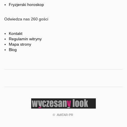
Fryzjerski horoskop
Odwiedza nas 260 gości
Kontakt
Regulamin witryny
Mapa strony
Blog
'praca
fryzjerzy'
'praca
dla
fryzjerów'
'praca
w
©
AVATAR-PR
salonach
fryzjerskich'