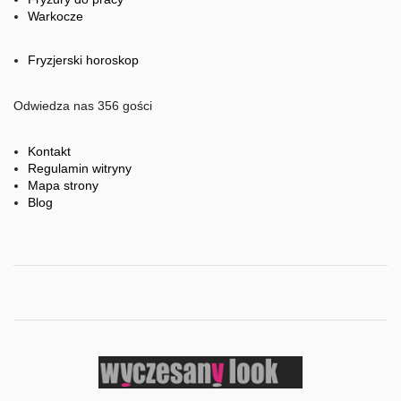
Warkocze
Fryzjerski horoskop
Odwiedza nas 356 gości
Kontakt
Regulamin witryny
Mapa strony
Blog
'praca
fryzjerzy'
'praca
dla
fryzjerów'
'praca