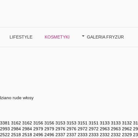
LIFESTYLE
KOSMETYKI
GALERIA FRYZUR
dziano rude włosy
3381
3162
3162
3156
3156
3153
3153
3151
3151
3133
3133
3132
31
2993
2984
2984
2979
2979
2976
2976
2972
2972
2963
2963
2962
29
2522
2518
2518
2496
2496
2337
2337
2333
2333
2332
2332
2329
23