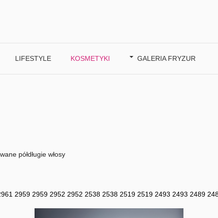
LIFESTYLE
KOSMETYKI
GALERIA FRYZUR
wane półdługie włosy
2961
2959
2959
2952
2952
2538
2538
2519
2519
2493
2493
2489
24