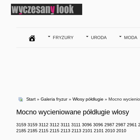
SZUKAJ
FRYZURY
URODA
MODA
Start
»
Galeria fryzur
»
Włosy półdługie
» Mocno wycienio
Mocno wycieniowane półdługie włosy
3159
3159
3112
3112
3111
3111
3096
3096
2987
2987
2961
2185
2185
2115
2115
2113
2113
2101
2101
2010
2010