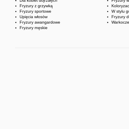
Dla kobiet dojrzałych
Fryzury 
Fryzury z grzywką
Koloryzac
Fryzury sportowe
W stylu g
Upięcia włosów
Fryzury d
Fryzury awangardowe
Warkocz
Fryzury męskie