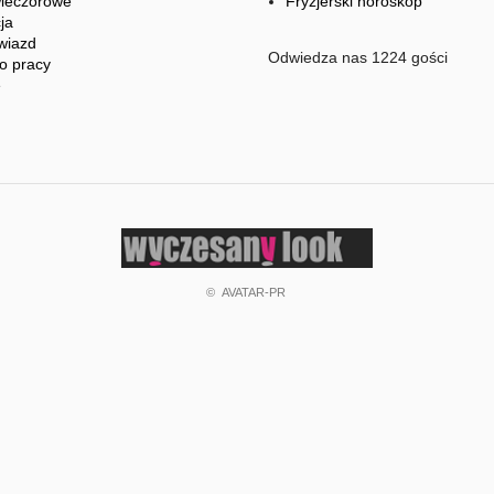
wieczorowe
Fryzjerski horoskop
ja
wiazd
Odwiedza nas 1224 gości
o pracy
e
©
AVATAR-PR